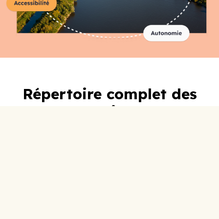
Répertoire complet des
organismes
A-C
D-F
G-I
J-L
M-O
P-R
S-U
V-Z
0-9
ABC Lotbinière
Accueil Social