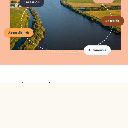
Répertoire complet des
organismes
A-C
D-F
G-I
J-L
M-O
P-R
S-U
V-Z
0-9