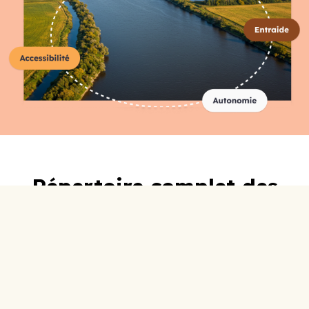
Répertoire complet des
organismes
A-C
D-F
G-I
J-L
M-O
P-R
S-U
V-Z
0-9