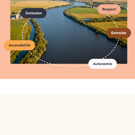
Répertoire complet des
organismes
A-C
D-F
G-I
J-L
M-O
P-R
S-U