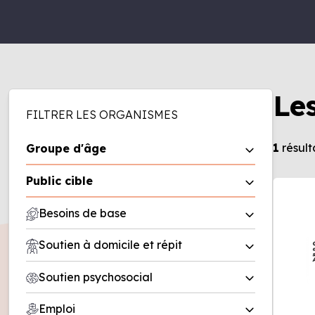
Le
FILTRER LES ORGANISMES
1
résult
Groupe d'âge
0 à 5 ans
Public cible
6 à 11 ans
Homme
Besoins de base
12 à 17 ans
Femme
18 à 50 ans
Aide alimentaire
Soutien à domicile et répit
Famille
50 ans et plus
Friperie
Entreprise
Répit
Soutien psychosocial
Recherche de logement/office
Organisme
Soutien à domicile
municipal d’habitation (OMH)
Deuil
Emploi