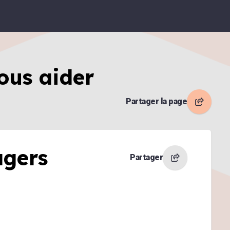
ous aider
Partager la page
agers
Partager