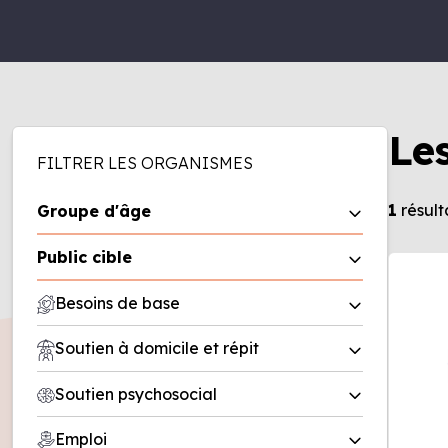
Le
FILTRER LES ORGANISMES
1
résult
Groupe d'âge
0 à 5 ans
Public cible
6 à 11 ans
Homme
Besoins de base
12 à 17 ans
Femme
18 à 50 ans
Aide alimentaire
Soutien à domicile et répit
Famille
50 ans et plus
Friperie
Entreprise
Répit
Soutien psychosocial
Recherche de logement/office
Organisme
Soutien à domicile
municipal d’habitation (OMH)
Deuil
Emploi