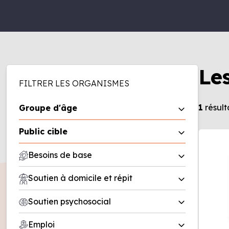
Le
FILTRER LES ORGANISMES
1
résult
Groupe d'âge
0 à 5 ans
Public cible
6 à 11 ans
Homme
Besoins de base
12 à 17 ans
Femme
18 à 50 ans
Aide alimentaire
Soutien à domicile et répit
Famille
50 ans et plus
Friperie
Entreprise
Répit
Soutien psychosocial
Recherche de logement/office
Organisme
Soutien à domicile
municipal d’habitation (OMH)
Deuil
Emploi