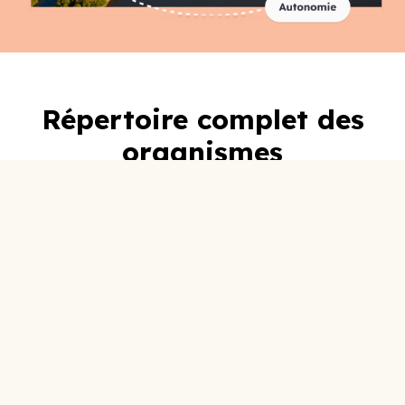
Répertoire complet des
organismes
A-C
D-F
G-I
J-L
M-O
P-R
S-U
V-Z
0-9
ABC Lotbinière
Accueil Social
Adoberge
Aide Alimentaire Lotbinière