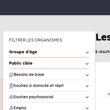
Le
FILTRER LES ORGANISMES
1
résult
Groupe d'âge
0 à 5 ans
Public cible
6 à 11 ans
Homme
Besoins de base
12 à 17 ans
Femme
18 à 50 ans
Aide alimentaire
Soutien à domicile et répit
Famille
50 ans et plus
Friperie
Entreprise
Répit
Soutien psychosocial
Recherche de logement/office
Organisme
Soutien à domicile
municipal d’habitation (OMH)
Deuil
Emploi