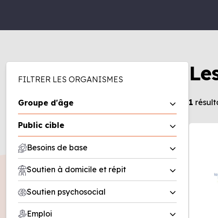
Le
FILTRER LES ORGANISMES
1
résult
Groupe d'âge
0 à 5 ans
Public cible
6 à 11 ans
Homme
Besoins de base
12 à 17 ans
Femme
18 à 50 ans
Aide alimentaire
Soutien à domicile et répit
Famille
50 ans et plus
Friperie
Entreprise
Répit
Soutien psychosocial
Recherche de logement/office
Organisme
Soutien à domicile
municipal d’habitation (OMH)
Deuil
Emploi