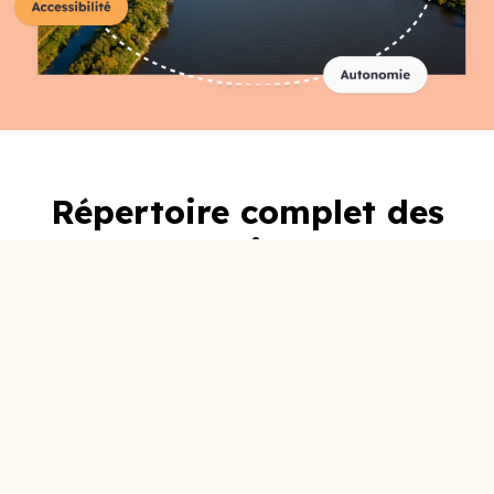
Répertoire complet des
organismes
A-C
D-F
G-I
J-L
M-O
P-R
S-U
V-Z
0-9
ABC Lotbinière
Accueil Social