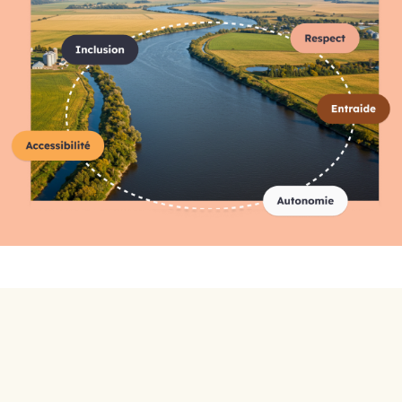
Répertoire complet des
organismes
A-C
D-F
G-I
J-L
M-O
P-R
S-U