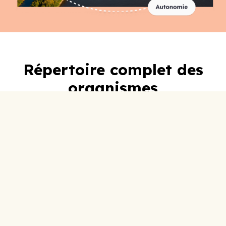
Répertoire complet des
organismes
A-C
D-F
G-I
J-L
M-O
P-R
S-U
V-Z
0-9
ABC Lotbinière
Accueil Social
Adoberge