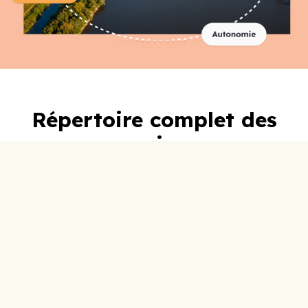
Répertoire complet des
organismes
A-C
D-F
G-I
J-L
M-O
P-R
S-U
V-Z
0-9
ABC Lotbinière
Accueil Social