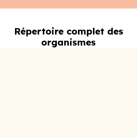
Répertoire complet des
organismes
A-C
D-F
G-I
J-L
M-O
P-R
S-U
V-Z
0-9
ABC Lotbinière
Accueil Social
Adoberge
Aide Alimentaire Lotbinière