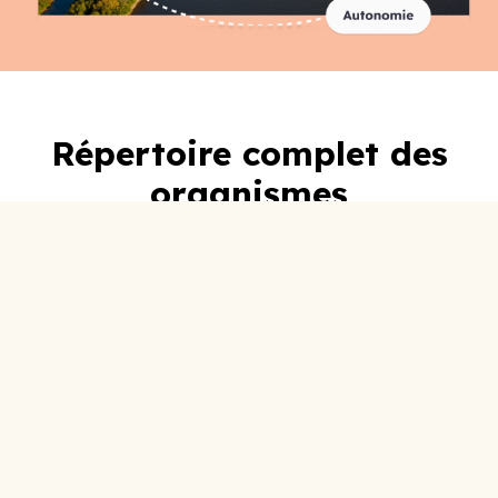
Répertoire complet des
organismes
A-C
D-F
G-I
J-L
M-O
P-R
S-U
V-Z
0-9
ABC Lotbinière
Accueil Social
Adoberge