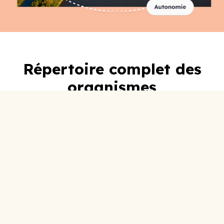
Répertoire complet des
organismes
A-C
D-F
G-I
J-L
M-O
P-R
S-U
V-Z
0-9
ABC Lotbinière
Accueil Social
Adoberge