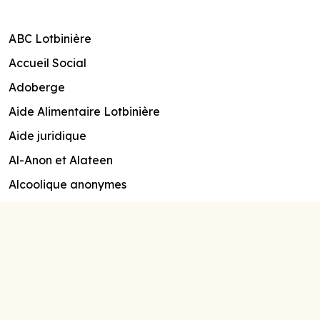
ABC Lotbinière
Accueil Social
Adoberge
Aide Alimentaire Lotbinière
Aide juridique
Al-Anon et Alateen
Alcoolique anonymes
Allaitement Québec
Alter justice
Association de la fibromyalgie région Chaudière-
Appalaches
Association des personnes handicapées de Lévis
(APH)