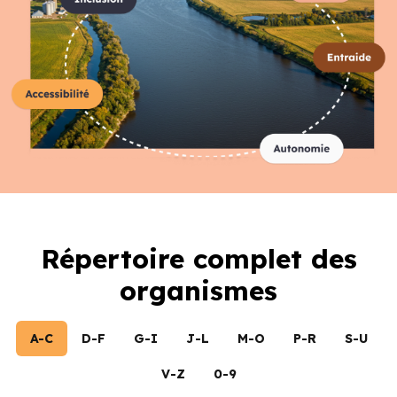
Répertoire complet des
organismes
A-C
D-F
G-I
J-L
M-O
P-R
S-U
V-Z
0-9