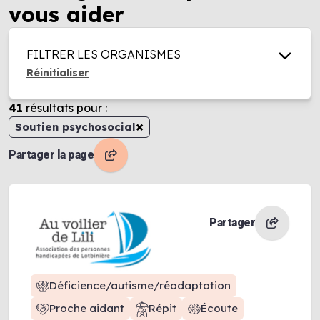
vous aider
FILTRER LES ORGANISMES
Réinitialiser
41
résultats
pour :
×
Soutien psychosocial
Partager la page
Partager
Déficience/autisme/réadaptation
Proche aidant
Répit
Écoute